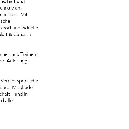
inschaft und
du aktiv am
möchtest. Mit
ische
sport, individuelle
 Skat & Canasta
innen und Trainern
rte Anleitung,
Verein: Sportliche
erer Mitglieder
chaft Hand in
d alle