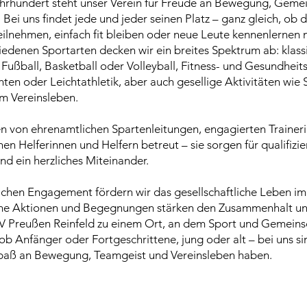
ahrhundert steht unser Verein für Freude an Bewegung, Geme
t. Bei uns findet jede und jeder seinen Platz – ganz gleich, ob 
ilnehmen, einfach fit bleiben oder neue Leute kennenlernen 
iedenen Sportarten decken wir ein breites Spektrum ab: klass
 Fußball, Basketball oder Volleyball, Fitness- und Gesundheits
en oder Leichtathletik, aber auch gesellige Aktivitäten wie
m Vereinsleben.
n von ehrenamtlichen Spartenleitungen, engagierten Trainer
en Helferinnen und Helfern betreut – sie sorgen für qualifizie
nd ein herzliches Miteinander.
chen Engagement fördern wir das gesellschaftliche Leben im 
me Aktionen und Begegnungen stärken den Zusammenhalt uns
 Preußen Reinfeld zu einem Ort, an dem Sport und Gemeins
b Anfänger oder Fortgeschrittene, jung oder alt – bei uns sin
paß an Bewegung, Teamgeist und Vereinsleben haben.