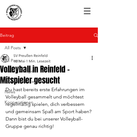
Beitrag
All Posts
SV Preußen Reinfeld
All Posts
10. Mai
1 Min. Lesezeit
Volleyball in Reinfeld -
Veranstaltungen
Mitspieler gesucht
Sportangebote
Du hast bereits erste Erfahrungen im 
News
Volleyball gesammelt und möchtest 
Kooperationen
regelmäßig spielen, dich verbessern 
und gemeinsam Spaß am Sport haben?
Dann bist du bei unserer Volleyball-
Gruppe genau richtig!