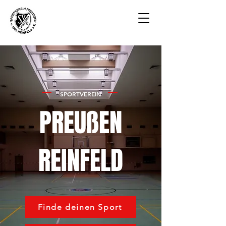
SPORTVEREIN
PREUßEN
REINFELD
Finde deinen Sport